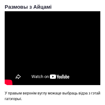
Размовы з Айцамі
ПРА НАС
АХВЯРАВАННІ
КАНТАКТЫ
У правым верхнім вуглу можаце выбраць відэа з гэтай
гатэгорыі.