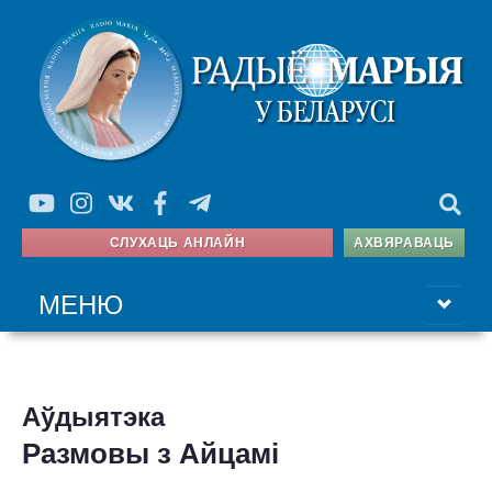
СЛУХАЦЬ АНЛАЙН
АХВЯРАВАЦЬ
МЕНЮ
ГАЛОЎНАЯ
Аўдыятэка
ПРАГРАМА
Размовы з Айцамі
АЎДЫЯТЭКА